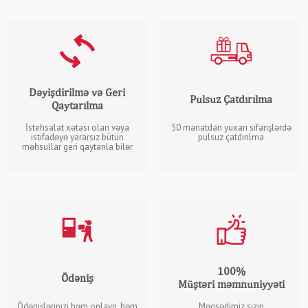
Dəyişdirilmə və Geri
Pulsuz Çatdırılma
Qaytarılma
İstehsalat xətası olan vəya
50 manatdan yuxarı sifarişlərdə
istifadəyə yararsız bütün
pulsuz çatdırılma
məhsullar geri qaytarıla bilər
100%
Ödəniş
Müştəri məmnuniyyəti
Ödənişlərinizi həm onlayn, həm
Məqsədimiz sizin