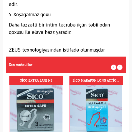
edir.
5. Xoşagəlməz qoxu
Daha ləzzətli bir intim təcrübə üçün təbii odun
qoxusu ilə əlavə həzz yaradır.
ZEUS texnologiyasından istifadə olunmuşdur.
Son məhsullar
SICO EXTRA SAFE N3
SICO MARAFON LONG ACTION N12
VIZIT