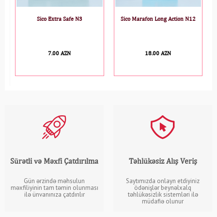
Sico Extra Safe N3
Sico Marafon Long Action N12
Vizit
7.00 AZN
18.00 AZN
6.
Sürətli və Məxfi Çatdırılma
Təhlükəsiz Alış Veriş
Gün ərzində məhsulun
Saytımızda onlayn etdiyiniz
məxfiliyinin tam təmin olunması
ödənişlər beynəlxalq
ilə ünvanınıza çatdırılır
təhlükəsizlik sistemləri ilə
müdafiə olunur