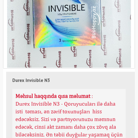
Durex Invisible N3
Məhsul haqqında qısa məlumat
:
Durex Invisible N3 - Qoruyucuları ilə daha
isti təması, ən zərif toxunuşları hiss
edəcəksiz. Sizi və partnyorunuzu məmnun
edəcək, cinsi akt zamanı daha çox zövq ala
biləcəksiniz. Ən təbii duyğular yaşamaq üçün