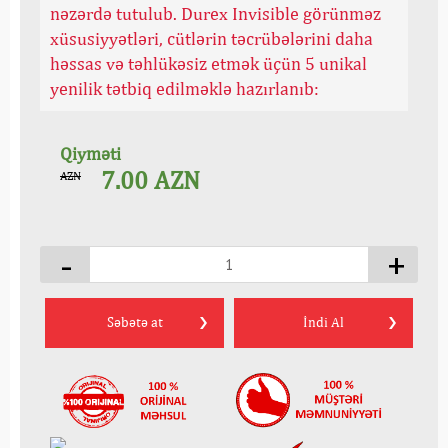
nəzərdə tutulub. Durex Invisible görünməz
xüsusiyyətləri, cütlərin təcrübələrini daha
həssas və təhlükəsiz etmək üçün 5 unikal
yenilik tətbiq edilməklə hazırlanıb:
Qiyməti
7.00
AZN
AZN
-
+
Səbətə at
İndi Al