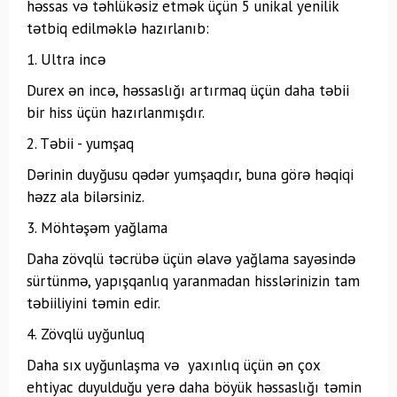
həssas və təhlükəsiz etmək üçün 5 unikal yenilik
tətbiq edilməklə hazırlanıb:
1. Ultra incə
Durex ən incə, həssaslığı artırmaq üçün daha təbii
bir hiss üçün hazırlanmışdır.
2. Təbii - yumşaq
Dərinin duyğusu qədər yumşaqdır, buna görə həqiqi
həzz ala bilərsiniz.
3. Möhtəşəm yağlama
Daha zövqlü təcrübə üçün əlavə yağlama sayəsində
sürtünmə, yapışqanlıq yaranmadan hisslərinizin tam
təbiiliyini təmin edir.
4. Zövqlü uyğunluq
Daha sıx uyğunlaşma və yaxınlıq üçün ən çox
ehtiyac duyulduğu yerə daha böyük həssaslığı təmin