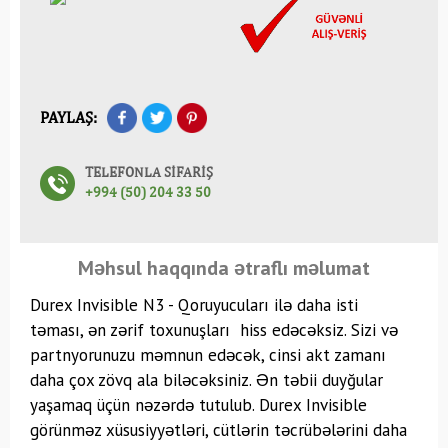
PAYLAŞ:
TELEFONLA SİFARİŞ
+994 (50) 204 33 50
Məhsul haqqında ətraflı məlumat
Durex Invisible N3 - Qoruyucuları ilə daha isti
təması, ən zərif toxunuşları hiss edəcəksiz. Sizi və
partnyorunuzu məmnun edəcək, cinsi akt zamanı
daha çox zövq ala biləcəksiniz. Ən təbii duyğular
yaşamaq üçün nəzərdə tutulub. Durex Invisible
görünməz xüsusiyyətləri, cütlərin təcrübələrini daha