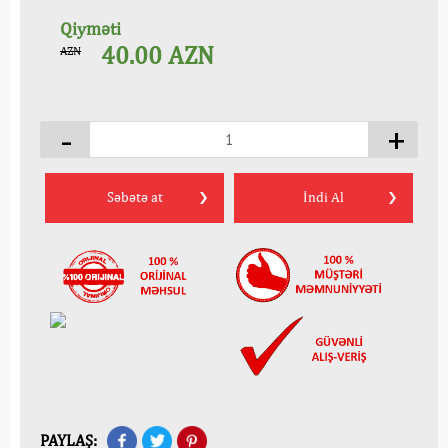
Qiyməti
40.00
AZN
AZN
-
+
Səbətə at
İndi Al
PAYLAŞ: