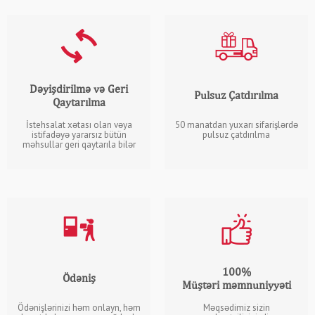
Dəyişdirilmə və Geri
Pulsuz Çatdırılma
Qaytarılma
İstehsalat xətası olan vəya
50 manatdan yuxarı sifarişlərdə
istifadəyə yararsız bütün
pulsuz çatdırılma
məhsullar geri qaytarıla bilər
100%
Ödəniş
Müştəri məmnuniyyəti
Ödənişlərinizi həm onlayn, həm
Məqsədimiz sizin