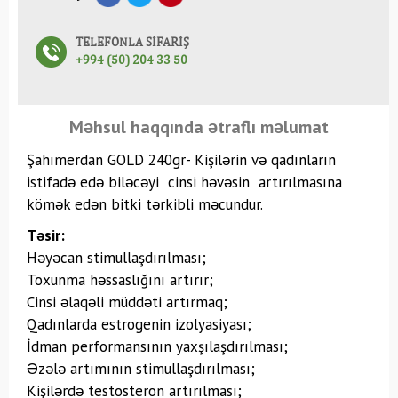
TELEFONLA SİFARİŞ
+994 (50) 204 33 50
Məhsul haqqında ətraflı məlumat
Şahımerdan GOLD 240gr-
Kişilərin və qadınların
istifadə edə biləcəyi cinsi həvəsin artırılmasına
kömək edən bitki tərkibli məcundur.
Təsir:
Həyəcan stimullaşdırılması;
Toxunma həssaslığını artırır;
Cinsi əlaqəli müddəti artırmaq;
Qadınlarda estrogenin izolyasiyası;
İdman performansının yaxşılaşdırılması;
Əzələ artımının stimullaşdırılması;
Kişilərdə testosteron artırılması;