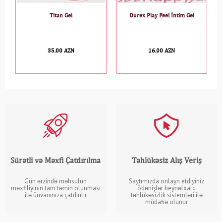
Durex Play Feel İntim Gel
Durex Pleasuremax N3
16.00 AZN
7.00 AZN
Sürətli və Məxfi Çatdırılma
Təhlükəsiz Alış Veriş
Gün ərzində məhsulun
Saytımızda onlayn etdiyiniz
məxfiliyinin tam təmin olunması
ödənişlər beynəlxalq
ilə ünvanınıza çatdırılır
təhlükəsizlik sistemləri ilə
müdafiə olunur