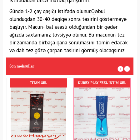
İstifadədən öncə mütləq qarışdırın.
Gündə 1-2 çay qaşığı istifadə olunur.Qəbul
olunduqdan 30-40 dəqiqə sonra təsirini göstərməyə
başlıyır. Macun- bal əsaslı olduğundan bir qədər
ağızda saxlamanız tövsiyyə olunur. Bu macunun tez
bir zamanda birbaşa qana sorulmasını təmin edəcək
və dah tez gözə çarpan təsirini görmüş olacaqsınız
Son məhsullar
DUREX PLAY FEEL İNTIM GEL
DUREX PLEASUREMAX N3