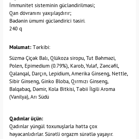
İmmunitet sisteminin gücləndirilməsi;
Qan dövranını yaxşılaşdırır;
Bədənin ümumi gücləndirici təsiri.
240 q
Məlumat:
Tərkibi:
Süzmə Çiçək Balı, Qlükoza siropu, Tut Bəhməzi,
Polen, Epimedium (0.79%), Karob, Yulaf, Zəncəfil,
Qalanqal, Darçın, Lepidium, Amerika Ginseng, Nettle,
Sibir Ginseng, Ginko Bloba, Qırmızı Ginseng,
Balqabaq, Dəmir, Kola Bitkisi, Təbii İlgili Aroma
(Vanilya), Arı Südü
Qadınlar üçün:
Qadınlar yüngül toxunuşlarla hətta çox
həyəcanlıdırlar. Sürətli orgazm sürətlə yaşayır.