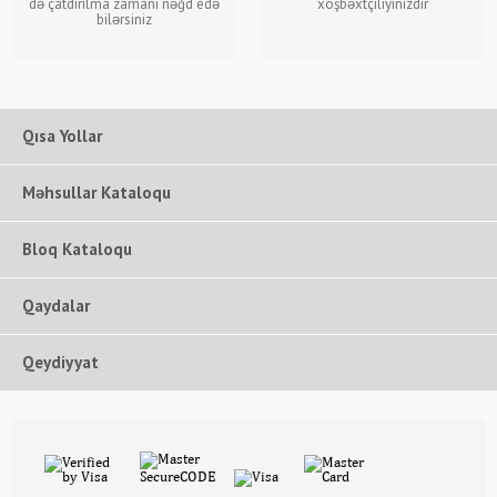
də çatdırılma zamanı nəğd edə
xoşbəxtçiliyinizdir
bilərsiniz
Qısa Yollar
Məhsullar Kataloqu
Bloq Kataloqu
Qaydalar
Qeydiyyat