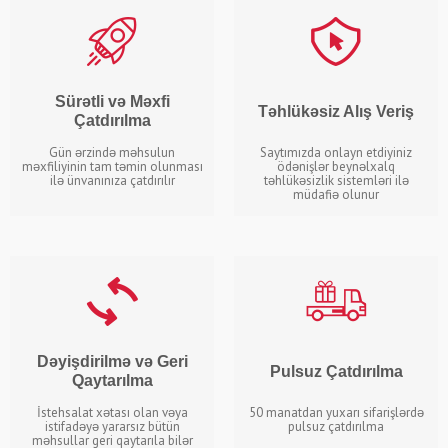
Sürətli və Məxfi
Təhlükəsiz Alış Veriş
Çatdırılma
Gün ərzində məhsulun
Saytımızda onlayn etdiyiniz
məxfiliyinin tam təmin olunması
ödənişlər beynəlxalq
ilə ünvanınıza çatdırılır
təhlükəsizlik sistemləri ilə
müdafiə olunur
Dəyişdirilmə və Geri
Pulsuz Çatdırılma
Qaytarılma
İstehsalat xətası olan vəya
50 manatdan yuxarı sifarişlərdə
istifadəyə yararsız bütün
pulsuz çatdırılma
məhsullar geri qaytarıla bilər