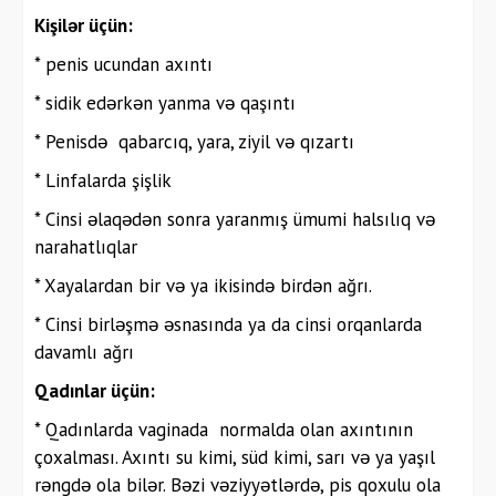
Kişilər üçün:
* penis ucundan axıntı
* sidik edərkən yanma və qaşıntı
* Penisdə qabarcıq, yara, ziyil və qızartı
* Linfalarda şişlik
* Cinsi əlaqədən sonra yaranmış ümumi halsılıq və
narahatlıqlar
* Xayalardan bir və ya ikisində birdən ağrı.
* Cinsi birləşmə əsnasında ya da cinsi orqanlarda
davamlı ağrı
Qadınlar üçün:
* Qadınlarda vaginada normalda olan axıntının
çoxalması. Axıntı su kimi, süd kimi, sarı və ya yaşıl
rəngdə ola bilər. Bəzi vəziyyətlərdə, pis qoxulu ola