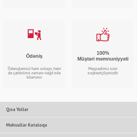
100%
Ödəniş
Müştəri məmnuniyyəti
Ödənişlərinizi həm onlayn, həm
Məqsədimiz sizin
də çatdırılma zamanı nəğd edə
xoşbəxtçiliyinizdir
bilərsiniz
Qısa Yollar
Məhsullar Kataloqu