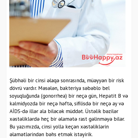
Şübhəli bir cinsi əlaqə sonrasında, müəyyən bir risk
dövrü vardır. Məsələn, bakteriya səbəblo bel
soyuqluğunda (gonorrhea) bir neçə gün, Hepatit B və
kalmidyozda bir neçə həftə, sifilisdə bir neçə ay və
AİDS-də illər ala biləcək müddət. Üstəlik bəzilər
xəstəliklərdə heç bir əlamətə rast gəlinməyə bilər.
Bu yazımızda, cinsi yolla keçən xəstəliklərin
əlamətlərindən bəhs etmək istəyirik.