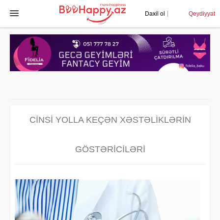
Daxil ol
Qeydiyyat
CINSI YOLLA KEÇƏN XƏSTƏLIKLƏRIN
GÖSTƏRICILƏRI