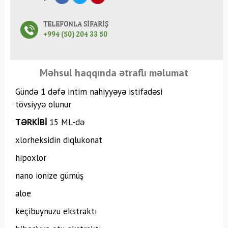
TELEFONLA SİFARİŞ
+994 (50) 204 33 50
Məhsul haqqında ətraflı məlumat
Gündə 1 dəfə intim nahiyyəyə istifadəsi
tövsiyyə olunur
TƏRKİBİ
15 ML-də
xlorheksidin diqlukonat
hipoxlor
nano ionize gümüş
aloe
keçibuynuzu ekstraktı