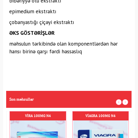
bibəriyyə otu ekstraktı
epimedium ekstraktı
çobanyastığı çiçəyi ekstraktı
ƏKS GÖSTƏRİŞLƏR
məhsulun tərkibində olan komponentlərdən hər
hansı birinə qarşı fərdi həssaslıq
Son məhsullar
VIRA 100MG N4
VIAGRA 100MG N4
AFR