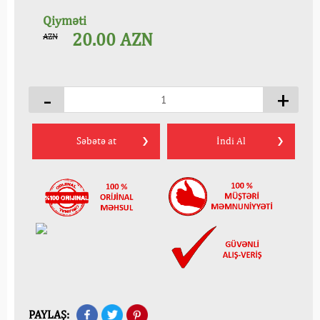
Qiyməti
20.00
AZN
AZN
-
+
Səbətə at
İndi Al
PAYLAŞ: