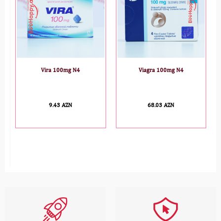
Vira 100mg N4
Viagra 100mg N4
A
9.43 AZN
68.03 AZN