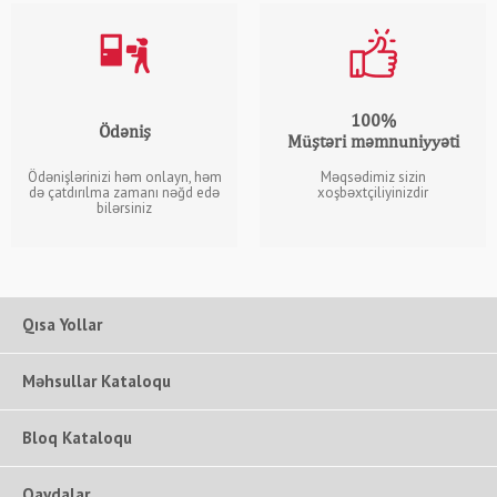
100%
Ödəniş
Müştəri məmnuniyyəti
Ödənişlərinizi həm onlayn, həm
Məqsədimiz sizin
də çatdırılma zamanı nəğd edə
xoşbəxtçiliyinizdir
bilərsiniz
Qısa Yollar
Məhsullar Kataloqu
Bloq Kataloqu
Qaydalar